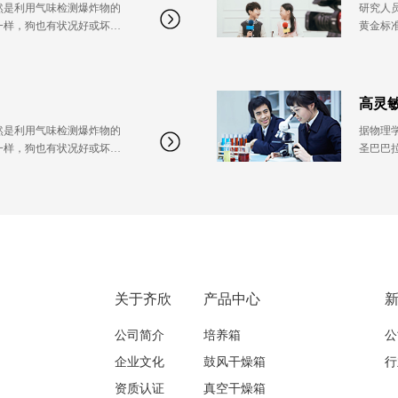
然是利用气味检测爆炸物的
研究人
一样，狗也有状况好或坏的
黄金标
躁的时候。新研制的设备有
一天，
的灵敏度，反馈回计算机的
着与狗
了何种类型的分子。
数据可
高灵
然是利用气味检测爆炸物的
据物理学
一样，狗也有状况好或坏的
圣巴巴拉
躁的时候。新研制的设备有
准确、
的灵敏度，反馈回计算机的
有疲累
了何种类型的分子。
关于齐欣
产品中心
公司简介
培养箱
公
企业文化
鼓风干燥箱
行
资质认证
真空干燥箱