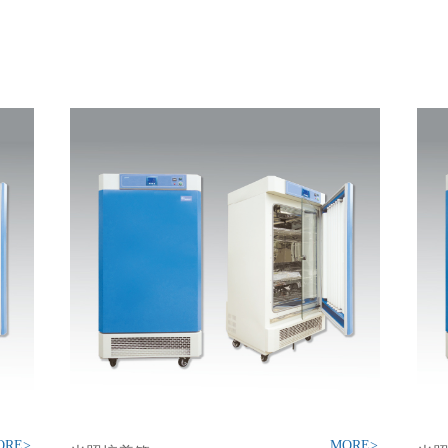
ORE>
MORE>