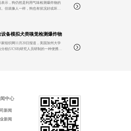
员表示，狗仍然是利用气味检测爆炸物的
准。但就像人一样，狗也有状况好或坏的
也有疲累或烦躁的时候。新研制的设备有
鼻相同或更高的灵敏度，反馈回计算机的
显示其检测到了何种类型的分子。
敏设备模拟犬类嗅觉检测爆炸物
家组织网11月20日报道，美国加州大学
分校(UCSB)研究人员研制的一种便携、
高灵敏设备，可嗅探出从炸药和其他，也
或烦躁的时候。新研制的…
新闻中心
司新闻
业新闻